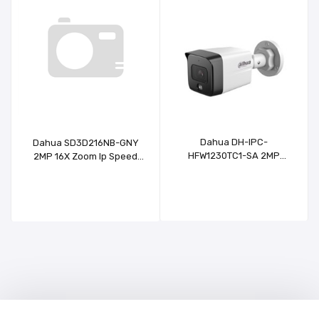
Dahua DH-IPC-
Dahua SD3D216NB-GNY
HFW1230TC1-SA 2MP
2MP 16X Zoom Ip Speed
3.6MM Lens Sesli Hybrid
Dome Ptz
Renkli IP Bullet Kamera