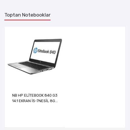
Toptan Notebooklar
NB HP ELİTEBOOK 840 G3
14.1 EKRAN İ5-7NESİL 8GB
RAM 256GB SSD W10 PRO
(2.EL)