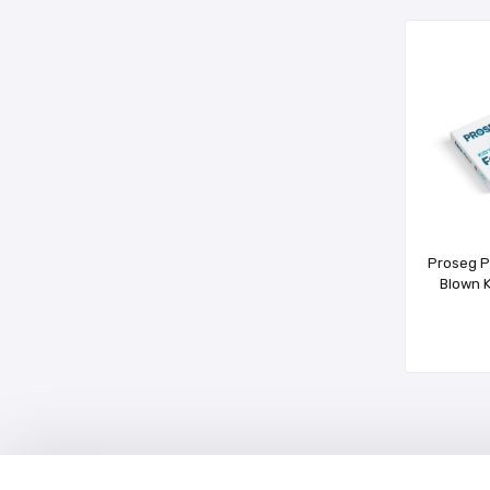
Proseg P
Blown 