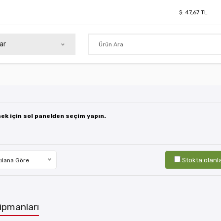
$:
47,67
TL
ar
mek için sol panelden seçim yapın.
Stokta olanl
ılana Göre
ipmanları