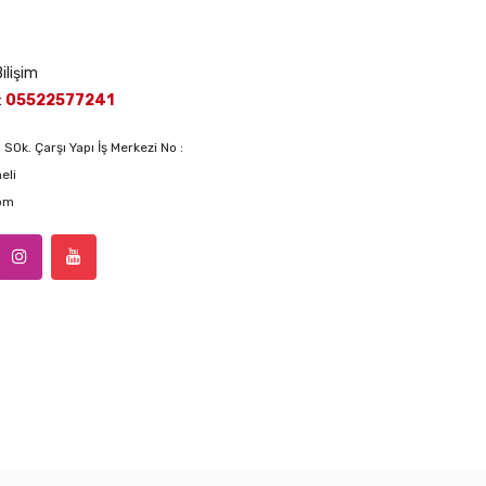
ilişim
:
05522577241
 SOk. Çarşı Yapı İş Merkezi No :
eli
com