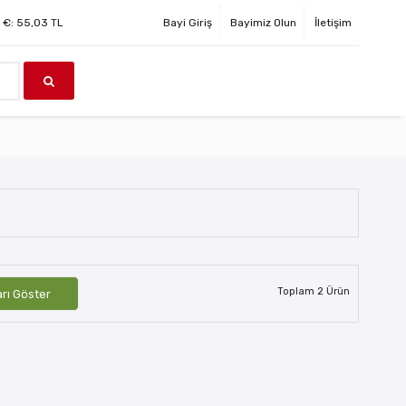
€:
55,03
TL
Bayi Giriş
Bayimiz Olun
İletişim
Toplam
2
Ürün
arı Göster