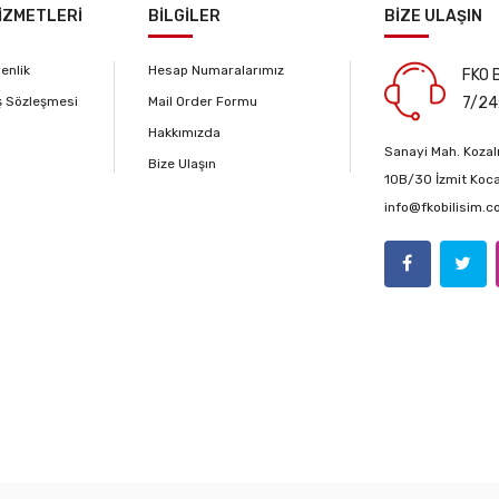
İZMETLERİ
BİLGİLER
BİZE ULAŞIN
venlik
Hesap Numaralarımız
FKO B
ş Sözleşmesi
Mail Order Formu
7/24
Hakkımızda
Sanayi Mah. Kozalı
Bize Ulaşın
10B/30 İzmit Koca
info@fkobilisim.