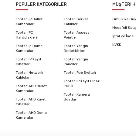
POPÜLER KATEGORİLER
MÜŞTERİ H
Toptan IP Bullet
Toptan Server
Gizlilik ve Gü
Kameraları
Kabinleri
Mesafeli Satı
Toptan PC
Toptan Access
İptal ve İade
Harddiskleri
Pointler
KVKK
Toptan Ip Dome
Toptan Yangın
Kameraları
Dedektörleri
Toptan IP Kayıt
Toptan Yangın
Cihazları
Panelleri
Toptan Network
Toptan Poe Switch
Kabloları
Toptan IP Kayıt Cihazı
Toptan AHD Bullet
POE li
Kameralar
Toptan Kamera
Toptan AHD Kayıt
Buatları
Cihazları
Toptan AHD Dome
Kameraları