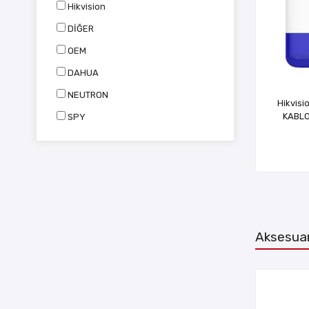
Hikvision
DİĞER
OEM
DAHUA
NEUTRON
Hikvis
KABLO
SPY
Aksesuar