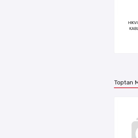
HIKV
KAB
Toptan M