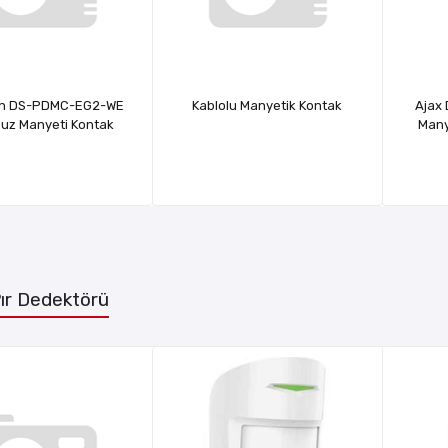
ion DS-PDMC-EG2-WE
Kablolu Manyetik Kontak
Ajax 
suz Manyeti Kontak
Many
ır Dedektörü