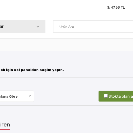
$:
47,68
TL
ar
mek için sol panelden seçim yapın.
Stokta olanla
ılana Göre
iren