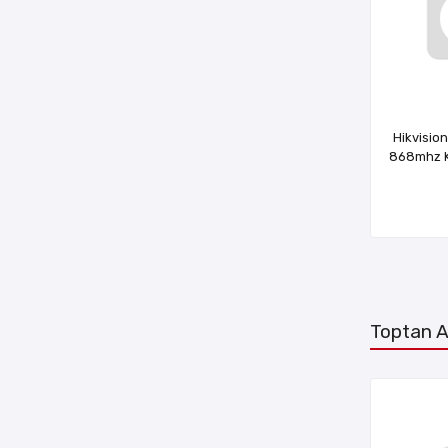
Hikvisi
868mhz K
Toptan A