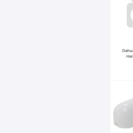
Dahu
Har