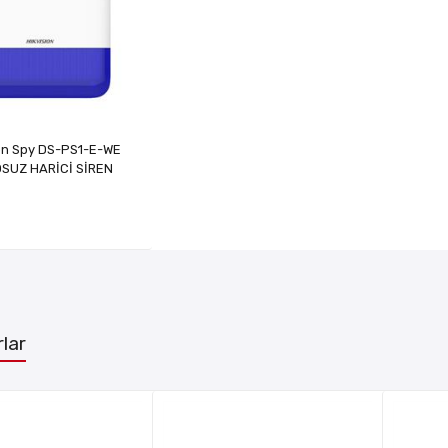
ion Spy DS-PS1-E-WE
SUZ HARİCİ SİREN
lar