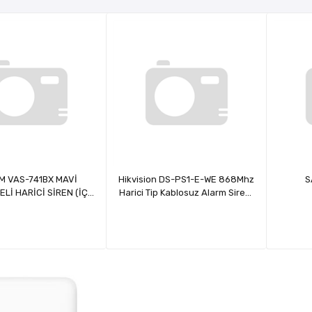
M VAS-741BX MAVİ
Hikvision DS-PS1-E-WE 868Mhz
S
Lİ HARİCİ SİREN (İÇ
Harici Tip Kablosuz Alarm Sireni
APAKSIZ SİREN
(Mavi)