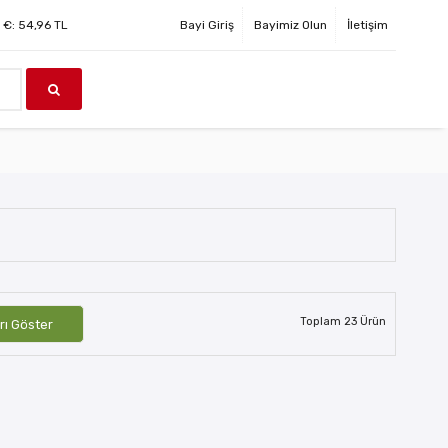
€:
54,96
TL
Bayi Giriş
Bayimiz Olun
İletişim
Toplam
23
Ürün
rı Göster