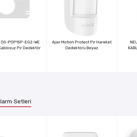
on DS-PDP15P-EG2-WE
Ajax Motion Protect Pır Hareket
NE
ablosuz Pır Dedektör
Dedektörü Beyaz
KAB
larm Setleri