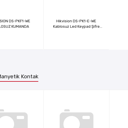
ISION DS-PKF1-WE
Hikvision DS-PK1-E-WE
LOSUZ KUMANDA
Kablosuz Led Keypad Şifre
Panel
anyetik Kontak