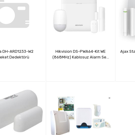
a DH-ARD1233-W2
Hikvision DS-PWA64-Kit WE
Ajax St
eket Dedektörü
(868MHz) Kablosuz Alarm Seti
Sim Kartlı