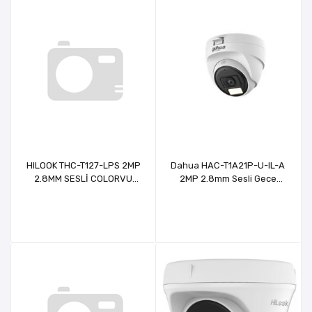
HILOOK THC-T127-LPS 2MP
Dahua HAC-T1A21P-U-IL-A
2.8MM SESLİ COLORVU
2MP 2.8mm Sesli Gece
SMARTLİGHT AHD DOME
Renkli HDCVI Dome
KAMERA
Kamera