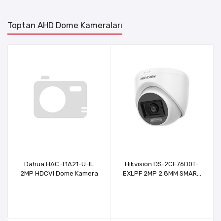
Toptan AHD Dome Kameraları
Dahua HAC-T1A21-U-IL
Hikvision DS-2CE76D0T-
2MP HDCVI Dome Kamera
EXLPF 2MP 2.8MM SMART
HYBRID RENKLİ DOME